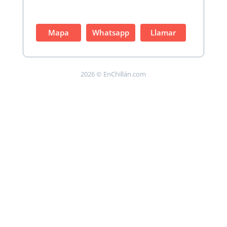
Mapa
Whatsapp
Llamar
2026 © EnChillán.com