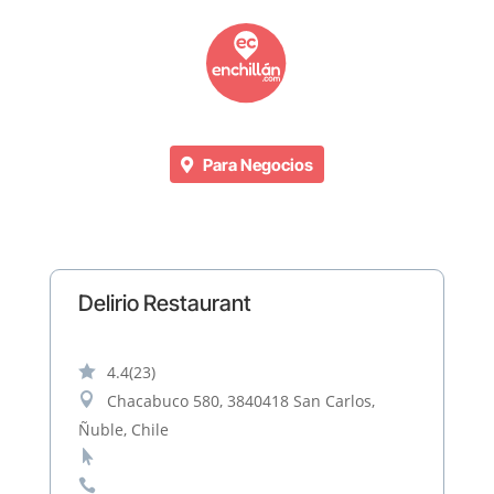
Para Negocios
Delirio Restaurant

4.4
(23)

Chacabuco 580, 3840418 San Carlos,
Ñuble, Chile

