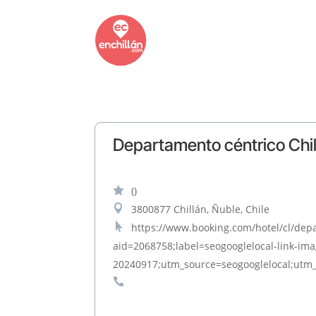
Departamento céntrico Chi

()

3800877 Chillán, Ñuble, Chile

https://www.booking.com/hotel/cl/depa
aid=2068758;label=seogooglelocal-link-im
20240917;utm_source=seogooglelocal;ut
