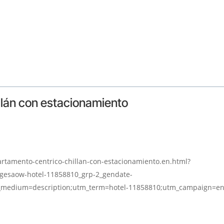
llán con estacionamiento
rtamento-centrico-chillan-con-estacionamiento.en.html?
agesaow-hotel-11858810_grp-2_gendate-
m_medium=description;utm_term=hotel-11858810;utm_campaign=e