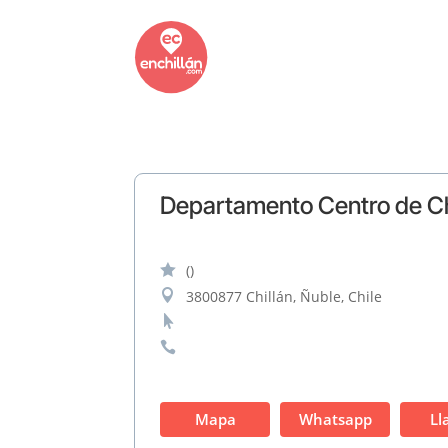
Departamento Centro de Ch

()

3800877 Chillán, Ñuble, Chile


Mapa
Whatsapp
Ll