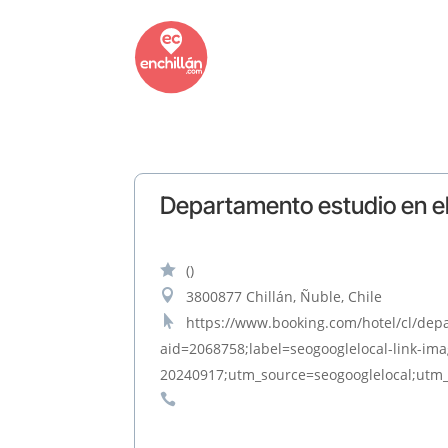
Departamento estudio en el

()

3800877 Chillán, Ñuble, Chile

https://www.booking.com/hotel/cl/dep
aid=2068758;label=seogooglelocal-link-im
20240917;utm_source=seogooglelocal;ut
