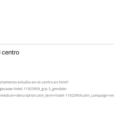
 centro
artamento-estudio-en-el-centro.en.html?
agesaow-hotel-11923959_grp-3_gendate-
m_medium=description;utm_term=hotel-11923959;utm_campaign=e