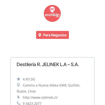
Para Negocios
Destilería R. JELINEK L.A – S.A.

4.9
(126)

Camino a Nueva Aldea KM8, Quillón,
Ñuble, Chile

http://www.rjelinek.cl/

9 3423 2077