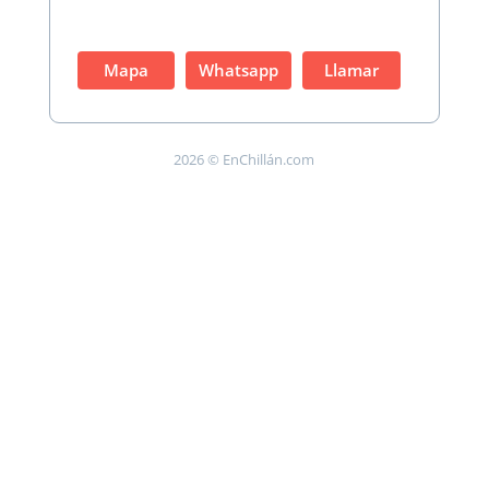
Mapa
Whatsapp
Llamar
2026 © EnChillán.com