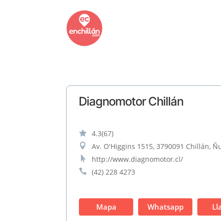
Diagnomotor Chillán

4.3
(67)

Av. O'Higgins 1515, 3790091 Chillán, Ñu

http://www.diagnomotor.cl/

(42) 228 4273
Mapa
Whatsapp
Ll