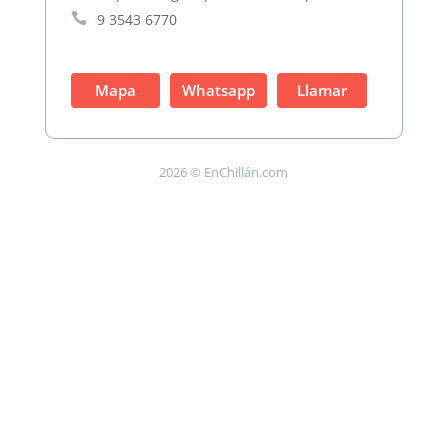

9 3543 6770
Mapa
Whatsapp
Llamar
2026 © EnChillán.com