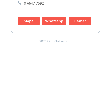

9 6647 7592
Mapa
Whatsapp
Llamar
2026 © EnChillán.com