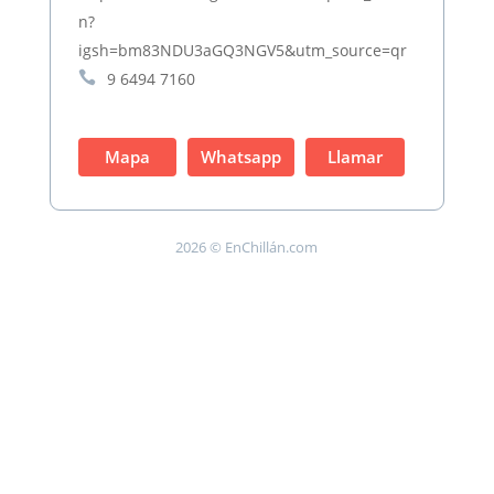
n?
igsh=bm83NDU3aGQ3NGV5&utm_source=qr

9 6494 7160
Mapa
Whatsapp
Llamar
2026 © EnChillán.com