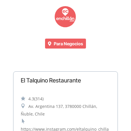
Para Negocios
El Talquino Restaurante

4.3
(314)

Av. Argentina 137, 3780000 Chillán,
Ñuble, Chile

https://www.instagram.com/eltalquino_chilla