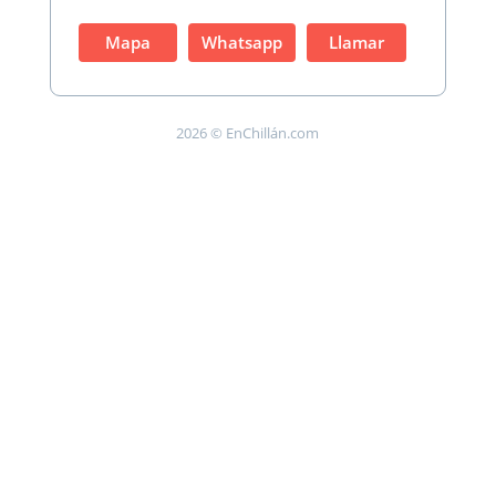
Mapa
Whatsapp
Llamar
2026 © EnChillán.com