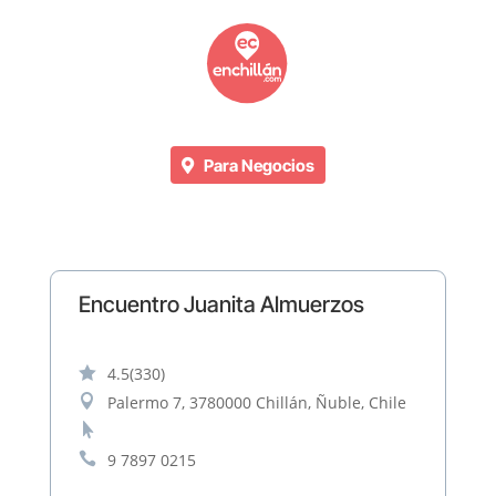
Para Negocios
Encuentro Juanita Almuerzos

4.5
(330)

Palermo 7, 3780000 Chillán, Ñuble, Chile


9 7897 0215