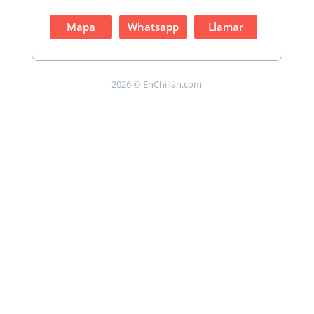
Mapa
Whatsapp
Llamar
2026 © EnChillán.com