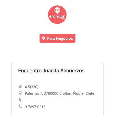
Para Negocios
Encuentro Juanita Almuerzos

4.5
(330)

Palermo 7, 3780000 Chillán, Ñuble, Chile


9 7897 0215