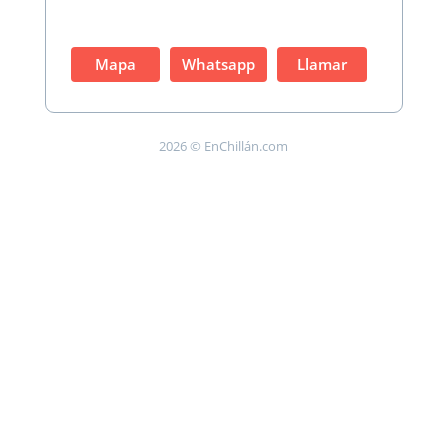
Mapa
Whatsapp
Llamar
2026 © EnChillán.com