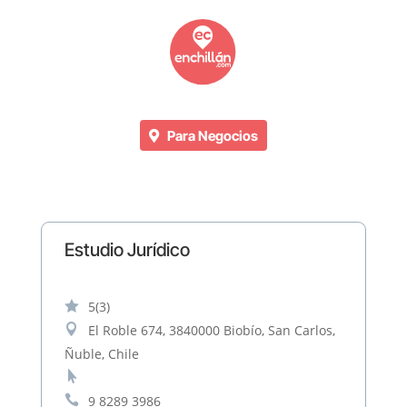
Para Negocios
Estudio Jurídico

5
(3)

El Roble 674, 3840000 Biobío, San Carlos,
Ñuble, Chile


9 8289 3986