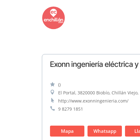
Exonn ingeniería eléctrica 

()

El Portal, 3820000 Biobío, Chillán Viejo,

http://www.exonningenieria.com/

9 8279 1851
Mapa
Whatsapp
Ll