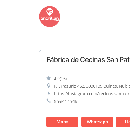
Fábrica de Cecinas San Pat

4.9
(16)

F. Errazuriz 462, 3930139 Bulnes, Ñuble

https://instagram.com/cecinas.sanp

9 9944 1946
Mapa
Whatsapp
Ll