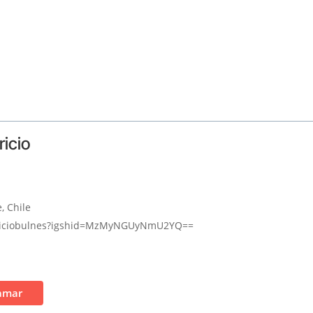
ricio
, Chile
atriciobulnes?igshid=MzMyNGUyNmU2YQ==
amar