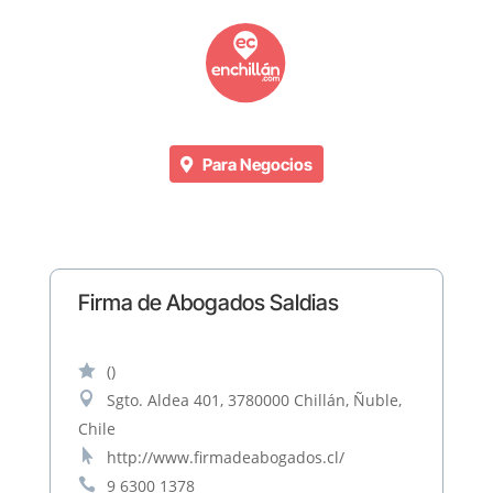
Para Negocios
Firma de Abogados Saldias

()

Sgto. Aldea 401, 3780000 Chillán, Ñuble,
Chile

http://www.firmadeabogados.cl/

9 6300 1378