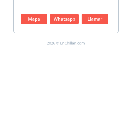
Mapa
Whatsapp
Llamar
2026 © EnChillán.com