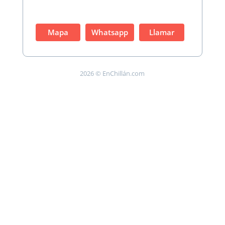
Mapa
Whatsapp
Llamar
2026 © EnChillán.com