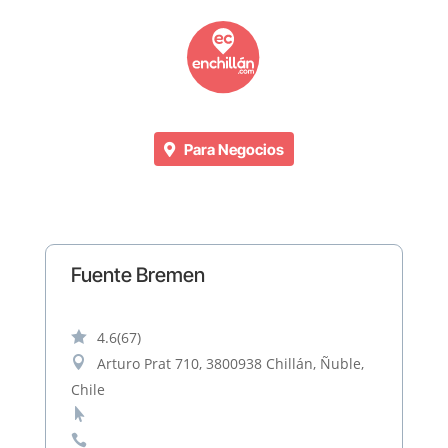
Para Negocios
Fuente Bremen

4.6
(67)

Arturo Prat 710, 3800938 Chillán, Ñuble,
Chile

