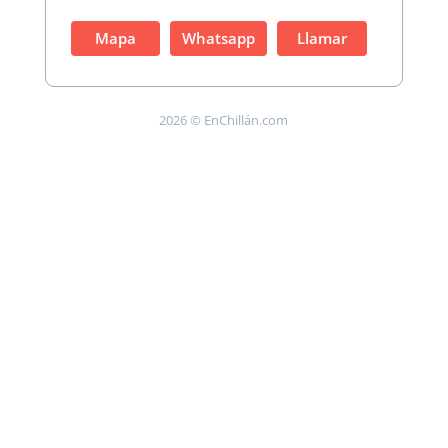
Mapa
Whatsapp
Llamar
2026 © EnChillán.com