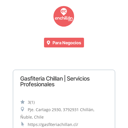
Para Negocios
Gasfiteria Chillan | Servicios
Profesionales

3
(1)

Pje. Cartago 2930, 3792931 Chillán,
Ñuble, Chile

https://gasfiteriachillan.cl/