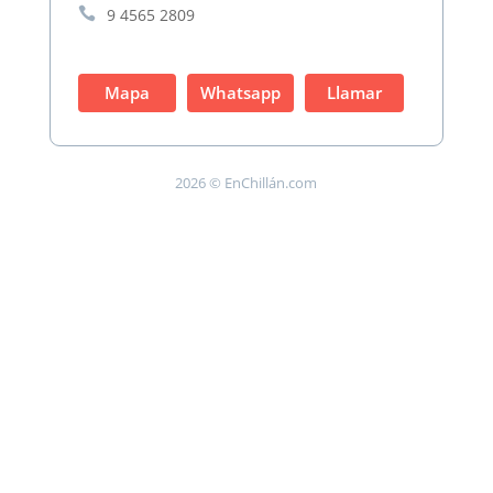

9 4565 2809
Mapa
Whatsapp
Llamar
2026 © EnChillán.com