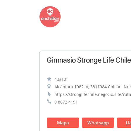
Gimnasio Stronge Life Chil

4.9
(10)

Alcántara 1082, A, 3811984 Chillán, Ñub

https://stronglifechile.negocio.site

9 8672 4191
Mapa
Whatsapp
Ll