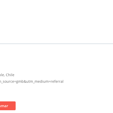
e
le, Chile
/?utm_source=gmb&utm_medium=referral
amar