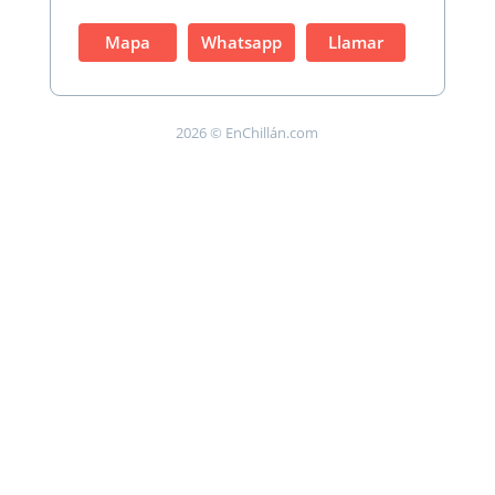
Mapa
Whatsapp
Llamar
2026 © EnChillán.com