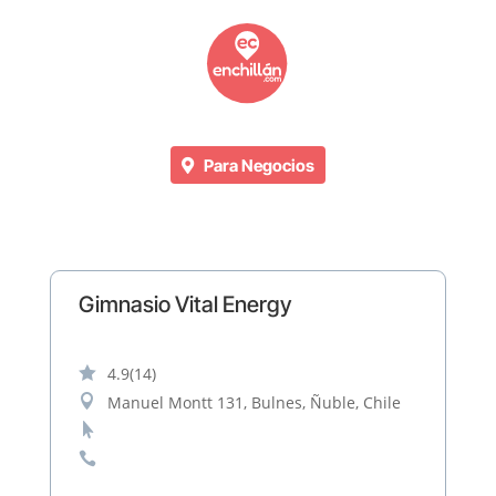
Para Negocios
Gimnasio Vital Energy

4.9
(14)

Manuel Montt 131, Bulnes, Ñuble, Chile

