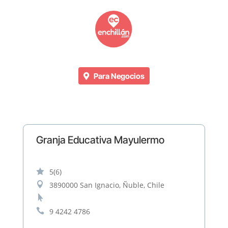
Para Negocios
Granja Educativa Mayulermo

5
(6)

3890000 San Ignacio, Ñuble, Chile


9 4242 4786