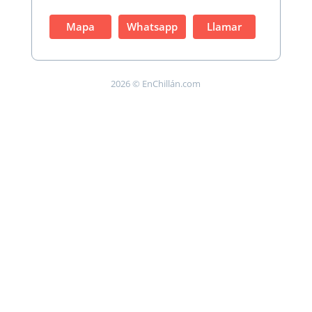
Mapa
Whatsapp
Llamar
2026 © EnChillán.com