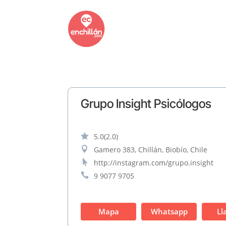
Grupo Insight Psicólogos

5.0
(2.0)

Gamero 383, Chillán, Biobío, Chile

http://instagram.com/grupo.insight

9 9077 9705
Mapa
Whatsapp
Ll