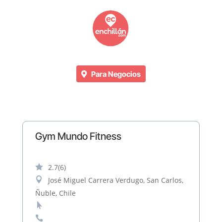
Para Negocios
Gym Mundo Fitness

2.7
(6)

José Miguel Carrera Verdugo, San Carlos,
Ñuble, Chile

