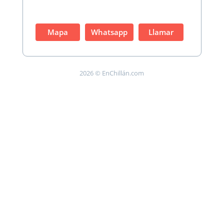
Mapa
Whatsapp
Llamar
2026 © EnChillán.com