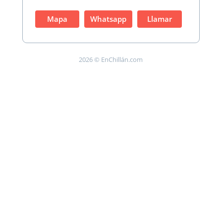
Mapa
Whatsapp
Llamar
2026 © EnChillán.com