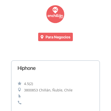
Para Negocios
Hiphone

4.5
(2)

3800853 Chillán, Ñuble, Chile

