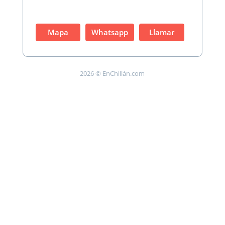
Mapa
Whatsapp
Llamar
2026 © EnChillán.com