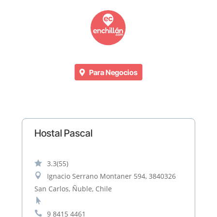
Para Negocios
Hostal Pascal

3.3
(55)

Ignacio Serrano Montaner 594, 3840326
San Carlos, Ñuble, Chile


9 8415 4461