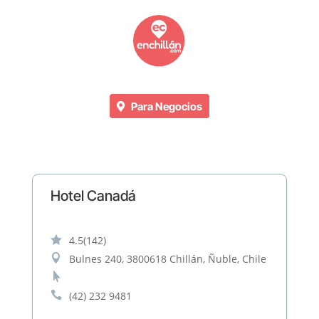
Para Negocios
Hotel Canadá

4.5
(142)

Bulnes 240, 3800618 Chillán, Ñuble, Chile


(42) 232 9481