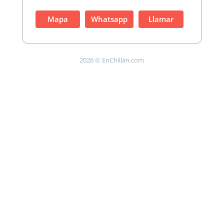
Mapa
Whatsapp
Llamar
2026 © EnChillán.com