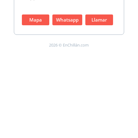
Mapa
Whatsapp
Llamar
2026 © EnChillán.com