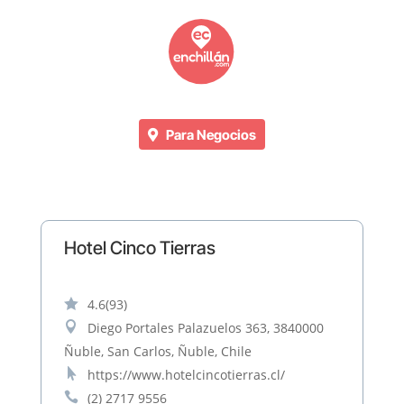
Para Negocios
Hotel Cinco Tierras

4.6
(93)

Diego Portales Palazuelos 363, 3840000
Ñuble, San Carlos, Ñuble, Chile

https://www.hotelcincotierras.cl/

(2) 2717 9556