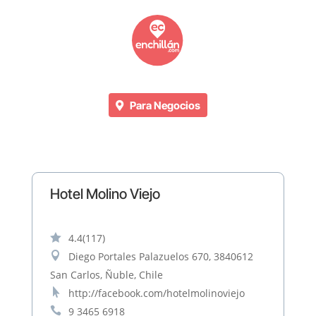
Para Negocios
Hotel Molino Viejo

4.4
(117)

Diego Portales Palazuelos 670, 3840612
San Carlos, Ñuble, Chile

http://facebook.com/hotelmolinoviejo

9 3465 6918