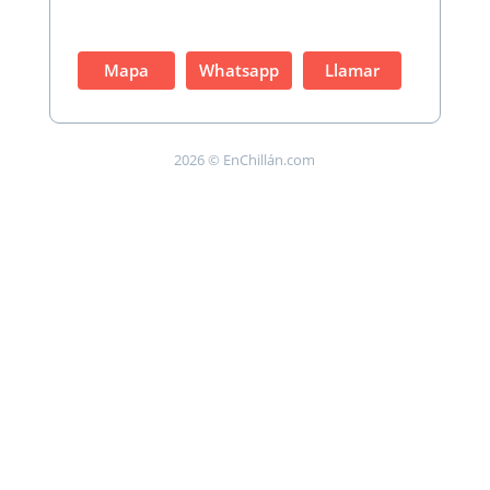
Mapa
Whatsapp
Llamar
2026 © EnChillán.com