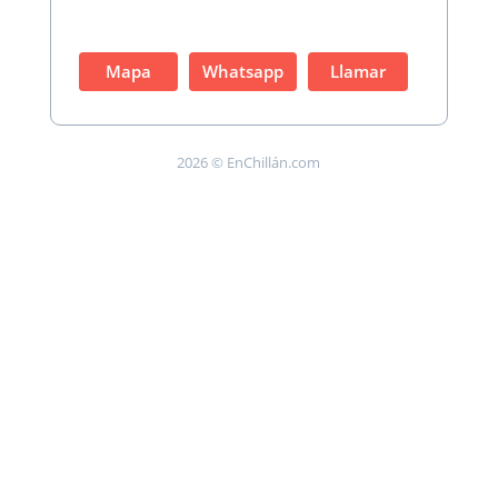
Mapa
Whatsapp
Llamar
2026 © EnChillán.com