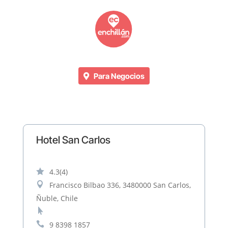
Para Negocios
Hotel San Carlos

4.3
(4)

Francisco Bilbao 336, 3480000 San Carlos,
Ñuble, Chile


9 8398 1857