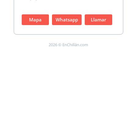
Mapa
Whatsapp
Llamar
2026 © EnChillán.com