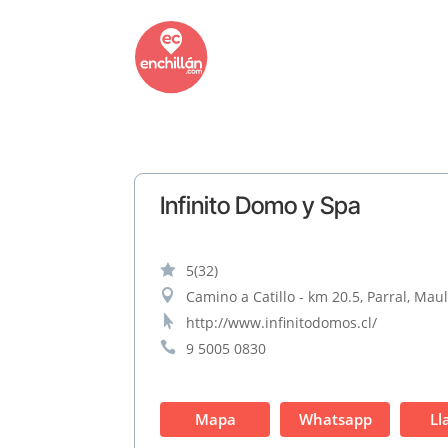
Infinito Domo y Spa

5
(32)

Camino a Catillo - km 20.5, Parral, Maul

http://www.infinitodomos.cl/

9 5005 0830
Mapa
Whatsapp
Ll