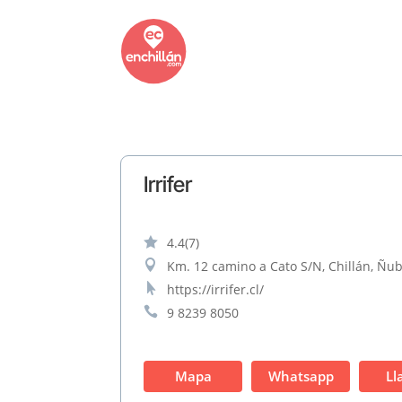
Irrifer

4.4
(7)

Km. 12 camino a Cato S/N, Chillán, Ñub

https://irrifer.cl/

9 8239 8050
Mapa
Whatsapp
Ll