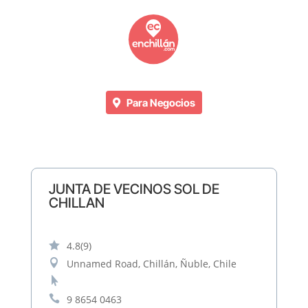
Para Negocios
JUNTA DE VECINOS SOL DE
CHILLAN

4.8
(9)

Unnamed Road, Chillán, Ñuble, Chile


9 8654 0463