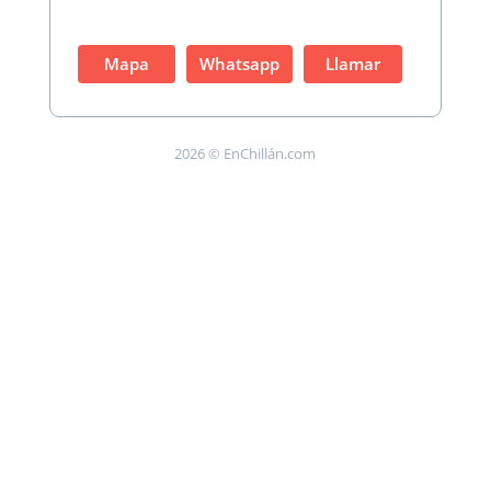
Mapa
Whatsapp
Llamar
2026 © EnChillán.com