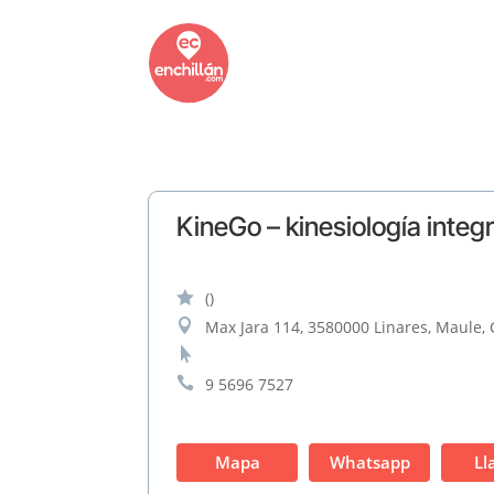
KineGo – kinesiología integr

()

Max Jara 114, 3580000 Linares, Maule, 


9 5696 7527
Mapa
Whatsapp
Ll