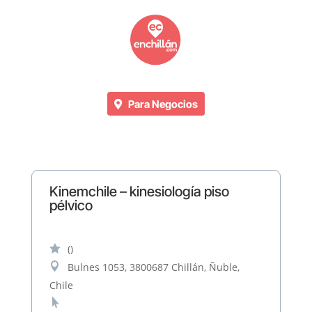
Para Negocios
Kinemchile – kinesiología piso
pélvico

()

Bulnes 1053, 3800687 Chillán, Ñuble,
Chile
