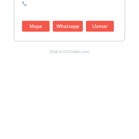

Mapa
Whatsapp
Llamar
2026 © EnChillán.com