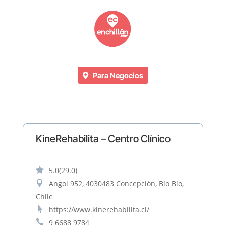
Para Negocios
KineRehabilita – Centro Clínico

5.0
(29.0)

Angol 952, 4030483 Concepción, Bío Bío,
Chile

https://www.kinerehabilita.cl/

9 6688 9784