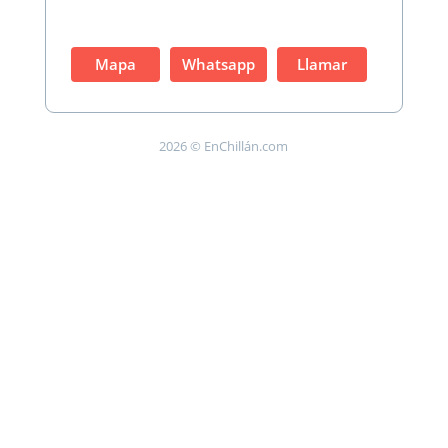
Mapa
Whatsapp
Llamar
2026 © EnChillán.com