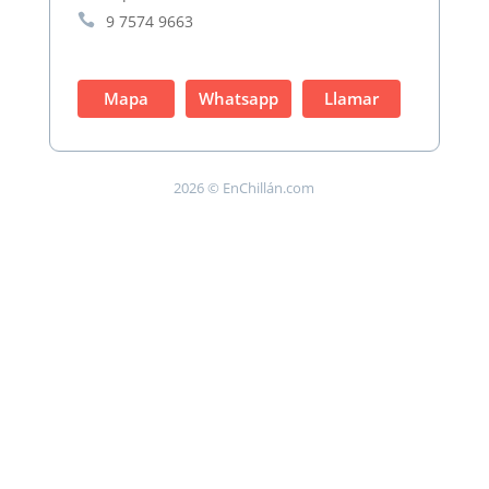

9 7574 9663
Mapa
Whatsapp
Llamar
2026 © EnChillán.com