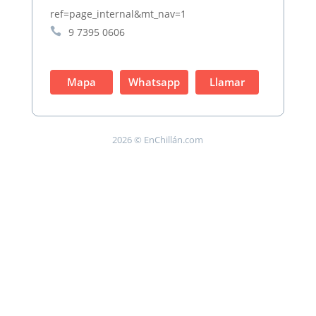
ref=page_internal&mt_nav=1

9 7395 0606
Mapa
Whatsapp
Llamar
2026 © EnChillán.com