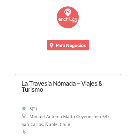
Para Negocios
La Travesía Nómada – Viajes &
Turismo

5
(2)

Manuel Antonio Matta Goyenechea 637,
San Carlos, Ñuble, Chile
