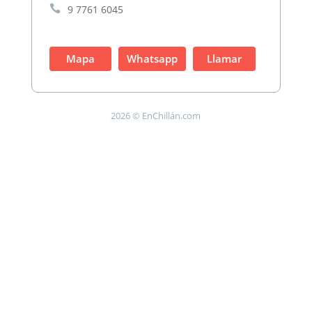

9 7761 6045
Mapa
Whatsapp
Llamar
2026 © EnChillán.com