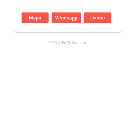
Mapa
Whatsapp
Llamar
2026 © EnChillán.com