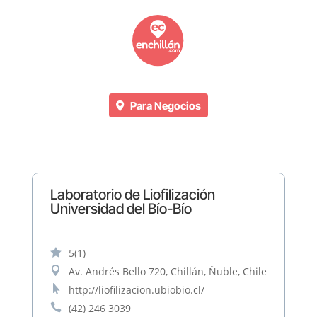
Para Negocios
Laboratorio de Liofilización
Universidad del Bío-Bío

5
(1)

Av. Andrés Bello 720, Chillán, Ñuble, Chile

http://liofilizacion.ubiobio.cl/

(42) 246 3039