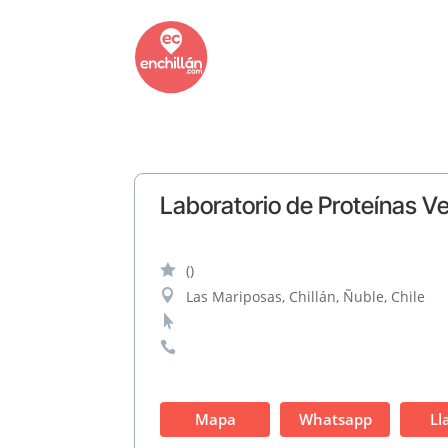
Laboratorio de Proteínas V

()

Las Mariposas, Chillán, Ñuble, Chile


Mapa
Whatsapp
Ll