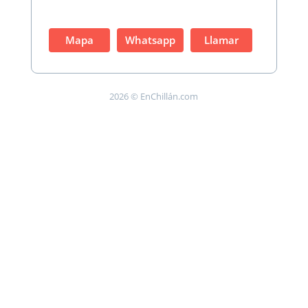
Mapa
Whatsapp
Llamar
2026 © EnChillán.com