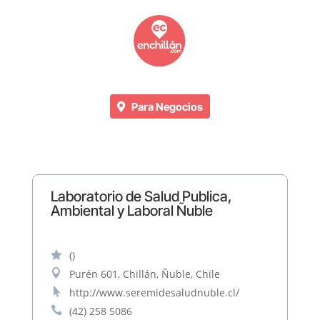
Para Negocios
Laboratorio de Salud Publica,
Ambiental y Laboral Ñuble

()

Purén 601, Chillán, Ñuble, Chile

http://www.seremidesaludnuble.cl/

(42) 258 5086