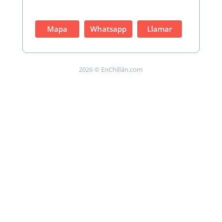
Mapa
Whatsapp
Llamar
2026 © EnChillán.com