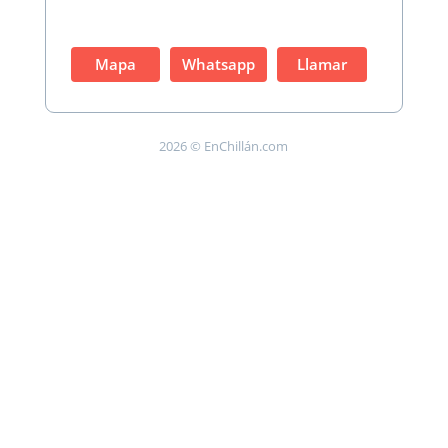
Mapa
Whatsapp
Llamar
2026 © EnChillán.com