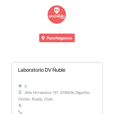
Para Negocios
Laboratorio DV Ñuble

()

Villa Ferroviaria 197, 3790036 Diguillin,
Chillán, Ñuble, Chile

