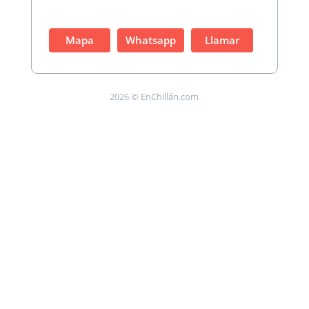
Mapa
Whatsapp
Llamar
2026 © EnChillán.com