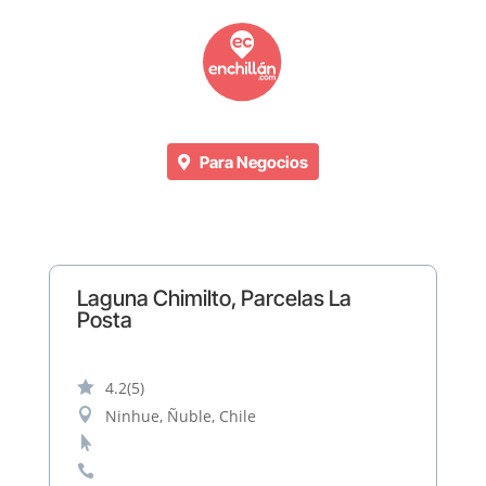
Para Negocios
Laguna Chimilto, Parcelas La
Posta

4.2
(5)

Ninhue, Ñuble, Chile

