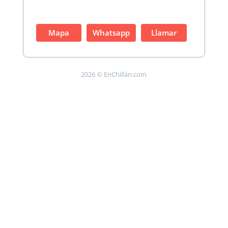
Mapa
Whatsapp
Llamar
2026 © EnChillán.com