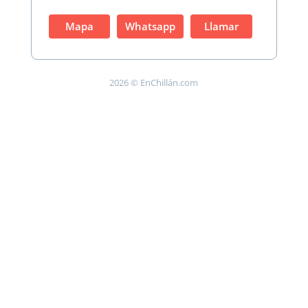
Mapa
Whatsapp
Llamar
2026 © EnChillán.com