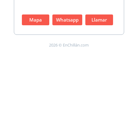
Mapa
Whatsapp
Llamar
2026 © EnChillán.com