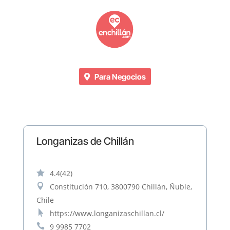
Para Negocios
Longanizas de Chillán

4.4
(42)

Constitución 710, 3800790 Chillán, Ñuble,
Chile

https://www.longanizaschillan.cl/

9 9985 7702