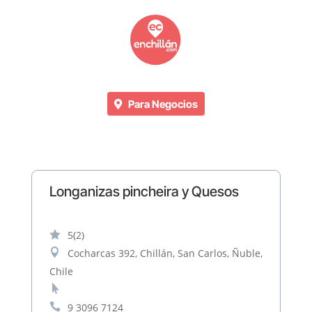
Para Negocios
Longanizas pincheira y Quesos

5
(2)

Cocharcas 392, Chillán, San Carlos, Ñuble,
Chile


9 3096 7124