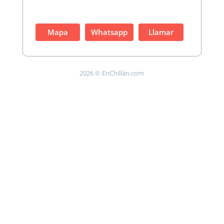
Mapa
Whatsapp
Llamar
2026 © EnChillán.com