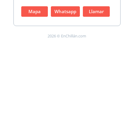
Mapa
Whatsapp
Llamar
2026 © EnChillán.com