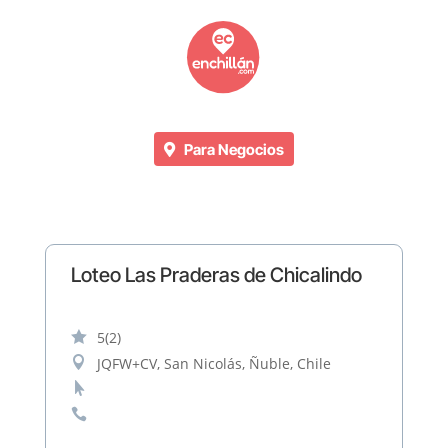
Para Negocios
Loteo Las Praderas de Chicalindo

5
(2)

JQFW+CV, San Nicolás, Ñuble, Chile

